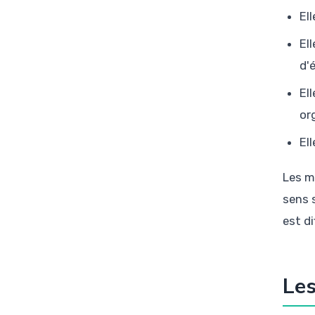
El
El
d'
El
or
El
Les m
sens 
est di
Les