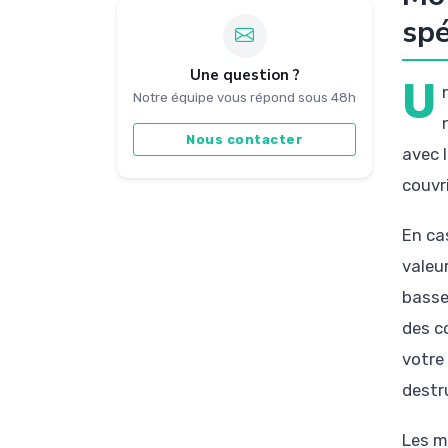
spé
Une question ?
U
Notre équipe vous répond sous 48h
Nous contacter
avec 
couvr
En ca
valeu
basse
des c
votre
destr
Les m