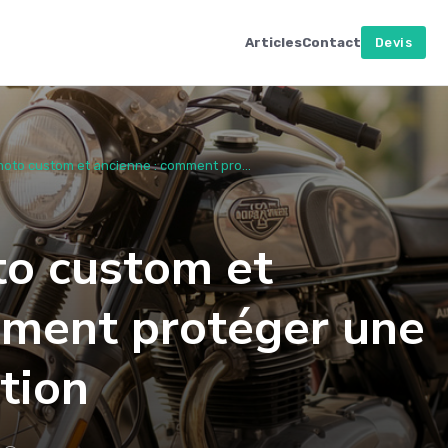
Articles
Contact
Devis
oto custom et ancienne : comment pro...
o custom et
mment protéger une
tion