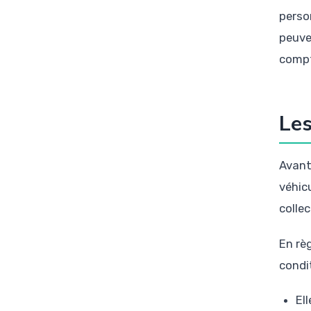
perso
peuve
comp
Les
Avant
véhic
colle
En rè
condi
El