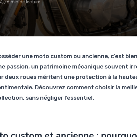
6
6 min de lecture
osséder une moto custom ou ancienne, c'est bien p
ne passion, un patrimoine mécanique souvent irr
ur deux roues méritent une protection à la hauteur
entimentale. Découvrez comment choisir la meill
llection, sans négliger l'essentiel.
o custom et ancienne : pourquo