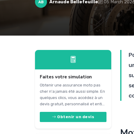
Arnaude Bellefeuille
05 March 202
AB
P
u
s
Faites votre simulation
s
Obtenir une assurance moto pas
cher n'a jamais été aussi simple. En
co
quelques clics, vous accédez à un
devis gratuit, personnalisé et enti...
Obtenir un devis
Mot