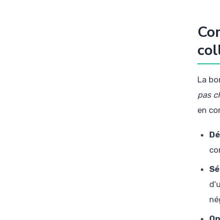
Com
col
La bon
pas c
en co
Dé
co
Sé
d'
né
Op