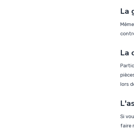
La 
Même 
contr
La 
Parti
pièce
lors d
L'a
Si vo
faire